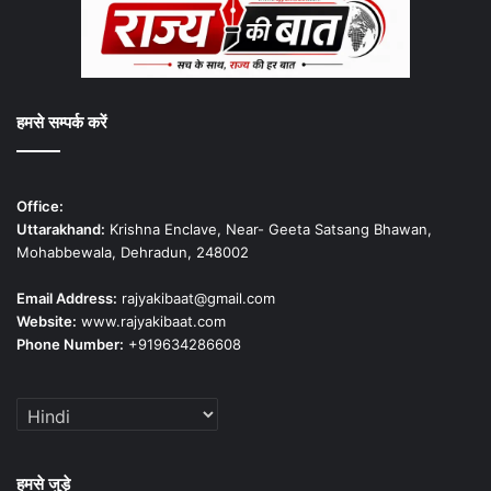
हमसे सम्पर्क करें
Office:
Uttarakhand:
Krishna Enclave, Near- Geeta Satsang Bhawan,
Mohabbewala, Dehradun, 248002
Email Address:
rajyakibaat@gmail.com
Website:
www.rajyakibaat.com
Phone Number:
+919634286608
हमसे जुड़े