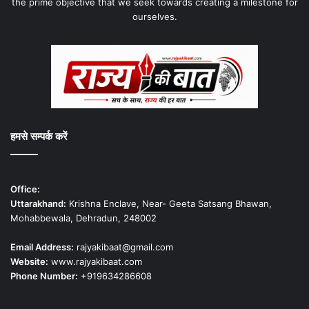
the prime objective that we seek towards creating a milestone for
ourselves.
हमसे सम्पर्क करें
Office:
Uttarakhand:
Krishna Enclave, Near- Geeta Satsang Bhawan,
Mohabbewala, Dehradun, 248002
Email Address:
rajyakibaat@gmail.com
Website:
www.rajyakibaat.com
Phone Number:
+919634286608