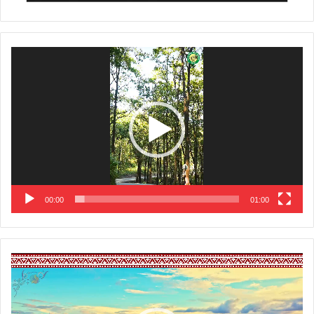
Video
Player
00:00
01:00
Video
Player