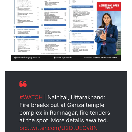
#WATCH
| Nainital, Uttarakhand:
Fire breaks out at Gariza temple
complex in Ramnagar, fire tenders
at the spot. More details awaited.
pic.twitter.com/U2DtUEOv8N