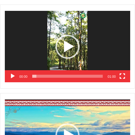
Video
Player
00:00
01:00
Video
Player