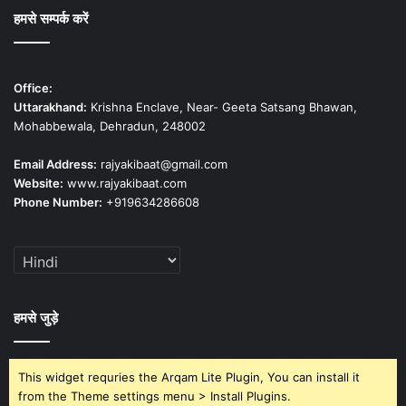
हमसे सम्पर्क करें
Office:
Uttarakhand:
Krishna Enclave, Near- Geeta Satsang Bhawan,
Mohabbewala, Dehradun, 248002
Email Address:
rajyakibaat@gmail.com
Website:
www.rajyakibaat.com
Phone Number:
+919634286608
हमसे जुड़े
This widget requries the Arqam Lite Plugin, You can install it
from the Theme settings menu > Install Plugins.