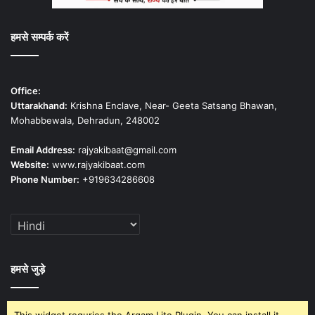
हमसे सम्पर्क करें
Office:
Uttarakhand:
Krishna Enclave, Near- Geeta Satsang Bhawan,
Mohabbewala, Dehradun, 248002
Email Address:
rajyakibaat@gmail.com
Website:
www.rajyakibaat.com
Phone Number:
+919634286608
हमसे जुड़े
This widget requries the Arqam Lite Plugin, You can install it