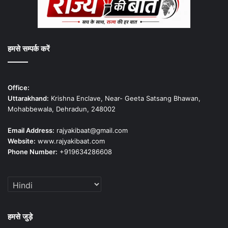
हमसे सम्पर्क करें
Office:
Uttarakhand:
Krishna Enclave, Near- Geeta Satsang Bhawan,
Mohabbewala, Dehradun, 248002
Email Address:
rajyakibaat@gmail.com
Website:
www.rajyakibaat.com
Phone Number:
+919634286608
हमसे जुड़े