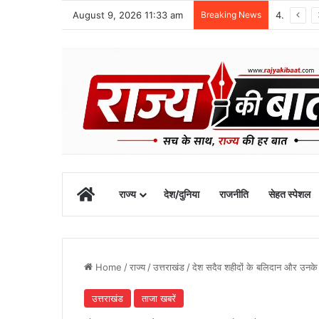
August 9, 2026 11:33 am
Breaking News
48 वर्षीय क्षेत्र पंचायत सदस्य का खीरगंगा किनारे शव मिला
Home
राज्य
देश/दुनिया
राजनीति
सेहत स्पेशल
Home
/
राज्य
/
उत्तराखंड
/
देश सदैव शहीदों के बलिदान और उनके 
उत्तराखंड
ताजा खबरें