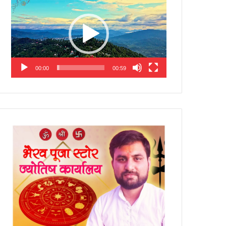
Player
00:00
00:59