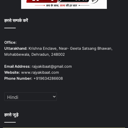
हमसे सम्पर्क करें
Office:
Uttarakhand:
Krishna Enclave, Near- Geeta Satsang Bhawan,
Mohabbewala, Dehradun, 248002
Email Address:
rajyakibaat@gmail.com
Website:
www.rajyakibaat.com
Phone Number:
+919634286608
हमसे जुड़े